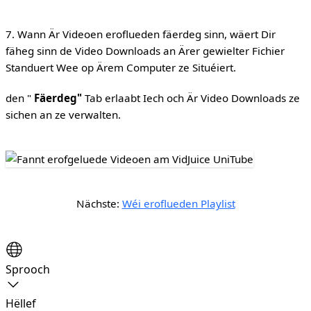
7. Wann Är Videoen eroflueden fäerdeg sinn, wäert Dir
fäheg sinn de Video Downloads an Ärer gewielter Fichier
Standuert Wee op Ärem Computer ze Situéiert.
den "
Fäerdeg"
Tab erlaabt Iech och Är Video Downloads ze
sichen an ze verwalten.
Nächste:
Wéi eroflueden Playlist
Sprooch
Hëllef