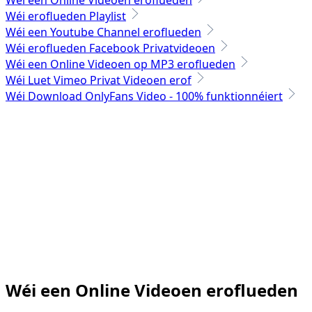
Wéi eroflueden Playlist
Wéi een Youtube Channel eroflueden
Wéi eroflueden Facebook Privatvideoen
Wéi een Online Videoen op MP3 eroflueden
Wéi Luet Vimeo Privat Videoen erof
Wéi Download OnlyFans Video - 100% funktionnéiert
Wéi een Online Videoen eroflueden