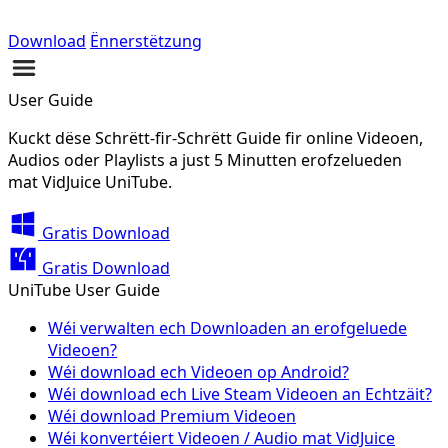
Download
Ënnerstëtzung
User Guide
Kuckt dëse Schrëtt-fir-Schrëtt Guide fir online Videoen,
Audios oder Playlists a just 5 Minutten erofzelueden
mat VidJuice UniTube.
Gratis Download
Gratis Download
UniTube User Guide
Wéi verwalten ech Downloaden an erofgeluede
Videoen?
Wéi download ech Videoen op Android?
Wéi download ech Live Steam Videoen an Echtzäit?
Wéi download Premium Videoen
Wéi konvertéiert Videoen / Audio mat VidJuice