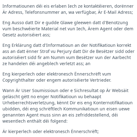
Informatiounen déi eis erlaben Iech ze kontaktéieren, dorënner
Är Adress, Telefonsnummer an, wa verfügbar, Är E-Mail Adress;
Eng Ausso datt Dir e gudde Glawe gleewen datt d'Benotzung
vum beschwéierte Material net vun Iech, Ärem Agent oder dem
Gesetz autoriséiert ass;
Eng Erklärung datt d'Informatioun an der Notifikatioun korrekt
ass an datt ënner Strof vu Perjury datt Dir de Besëtzer sidd oder
autoriséiert sidd fir am Numm vum Besëtzer vun der Aarbecht
ze handelen déi angeblech verletzt ass; an
Eng kierperlech oder elektronesch Ënnerschrëft vum
Copyrighthalter oder engem autoriséierte Vertrieder.
Wann Är User Soumissioun oder e Sichresultat op Är Websäit
geläscht gëtt no enger Notifikatioun vu behaapt
Urheberrechtsverletzung, kënnt Dir eis eng Konternotifikatioun
ubidden, déi eng schrëftlech Kommunikatioun un eisen uewe
genannten Agent muss sinn an eis zefriddestellend, déi
wesentlech enthält déi folgend:
Är kierperlech oder elektronesch Ënnerschrëft;