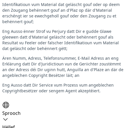
Identifikatioun vum Material dat geläscht gouf oder op deem
den Zougang behënnert gouf an d'Plaz op där d'Material
erschéngt ier se ewechgeholl gouf oder den Zougang zu et
behënnert gouf;
Eng Ausso ënner Strof vu Perjury datt Dir e gudde Glawe
gleewen datt d'Material geläscht oder behënnert gouf als
Resultat vu Feeler oder falscher Identifikatioun vum Material
dat geläscht oder behënnert gëtt;
Ären Numm, Adress, Telefonsnummer, E-Mail Adress an eng
Erklärung datt Dir d'Juridictioun vun de Geriichter zoustëmmt
an der Adress déi Dir uginn hutt, Anguilla an d'Plaze an där de
angeblechen Copyright Besëtzer läit; an
Eng Ausso datt Dir Service vum Prozess vum angeblechen
Copyrightbesëtzer oder sengem Agent akzeptéiert.
Sprooch
Hëllef