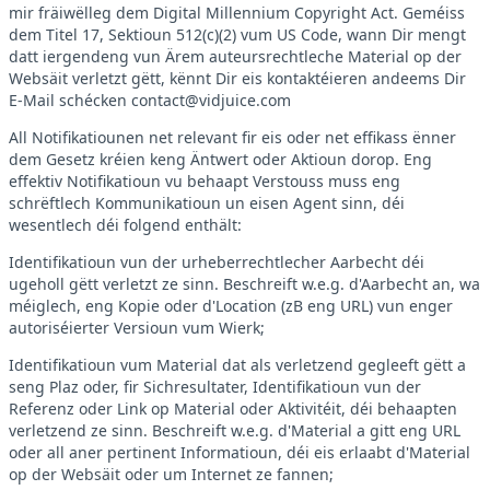
mir fräiwëlleg dem Digital Millennium Copyright Act. Geméiss
dem Titel 17, Sektioun 512(c)(2) vum US Code, wann Dir mengt
datt iergendeng vun Ärem auteursrechtleche Material op der
Websäit verletzt gëtt, kënnt Dir eis kontaktéieren andeems Dir
E-Mail schécken
contact@vidjuice.com
All Notifikatiounen net relevant fir eis oder net effikass ënner
dem Gesetz kréien keng Äntwert oder Aktioun dorop. Eng
effektiv Notifikatioun vu behaapt Verstouss muss eng
schrëftlech Kommunikatioun un eisen Agent sinn, déi
wesentlech déi folgend enthält:
Identifikatioun vun der urheberrechtlecher Aarbecht déi
ugeholl gëtt verletzt ze sinn. Beschreift w.e.g. d'Aarbecht an, wa
méiglech, eng Kopie oder d'Location (zB eng URL) vun enger
autoriséierter Versioun vum Wierk;
Identifikatioun vum Material dat als verletzend gegleeft gëtt a
seng Plaz oder, fir Sichresultater, Identifikatioun vun der
Referenz oder Link op Material oder Aktivitéit, déi behaapten
verletzend ze sinn. Beschreift w.e.g. d'Material a gitt eng URL
oder all aner pertinent Informatioun, déi eis erlaabt d'Material
op der Websäit oder um Internet ze fannen;