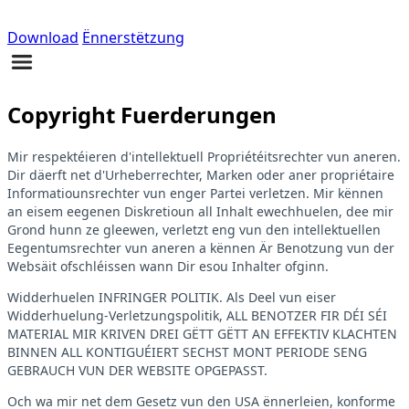
Download
Ënnerstëtzung
Copyright Fuerderungen
Mir respektéieren d'intellektuell Propriétéitsrechter vun aneren.
Dir däerft net d'Urheberrechter, Marken oder aner propriétaire
Informatiounsrechter vun enger Partei verletzen. Mir kënnen
an eisem eegenen Diskretioun all Inhalt ewechhuelen, dee mir
Grond hunn ze gleewen, verletzt eng vun den intellektuellen
Eegentumsrechter vun aneren a kënnen Är Benotzung vun der
Websäit ofschléissen wann Dir esou Inhalter ofginn.
Widderhuelen INFRINGER POLITIK. Als Deel vun eiser
Widderhuelung-Verletzungspolitik, ALL BENOTZER FIR DÉI SÉI
MATERIAL MIR KRIVEN DREI GËTT GËTT AN EFFEKTIV KLACHTEN
BINNEN ALL KONTIGUÉIERT SECHST MONT PERIODE SENG
GEBRAUCH VUN DER WEBSITE OPGEPASST.
Och wa mir net dem Gesetz vun den USA ënnerleien, konforme