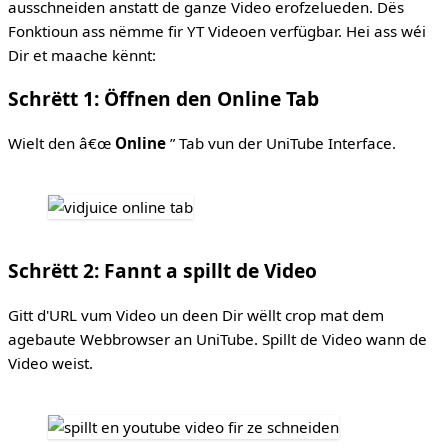
ausschneiden anstatt de ganze Video erofzelueden. Dës
Fonktioun ass nëmme fir YT Videoen verfügbar. Hei ass wéi
Dir et maache kënnt:
Schrëtt 1: Öffnen den Online Tab
Wielt den â€œ
Online
” Tab vun der UniTube Interface.
Schrëtt 2: Fannt a spillt de Video
Gitt d'URL vum Video un deen Dir wëllt crop mat dem
agebaute Webbrowser an UniTube. Spillt de Video wann de
Video weist.