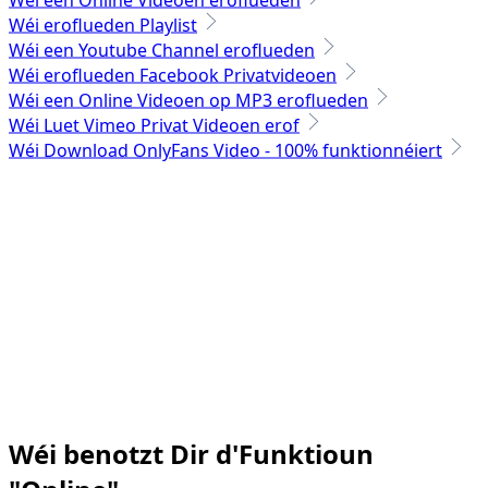
Wéi eroflueden Playlist
Wéi een Youtube Channel eroflueden
Wéi eroflueden Facebook Privatvideoen
Wéi een Online Videoen op MP3 eroflueden
Wéi Luet Vimeo Privat Videoen erof
Wéi Download OnlyFans Video - 100% funktionnéiert
Wéi benotzt Dir d'Funktioun