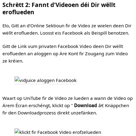
Schrëtt 2: Fannt d'Videoen déi Dir wëllt
eroflueden
Elo, Gitt an d'Online Sektioun fir de Video ze wielen deen Dir
wëllt eroflueden. Loosst eis Facebook als Beispill benotzen.
Gitt de Link vum privaten Facebook Video deen Dir wëllt
eroflueden an aloggen op Äre Kont fir Zougang zum Video
ze kréien.
Waart op UniTube fir de Video ze lueden a wann de Video op
Ärem Écran erschéngt, klickt op "
Download
â€ Knäppchen
fir den Downloadprozess direkt unzefänken.