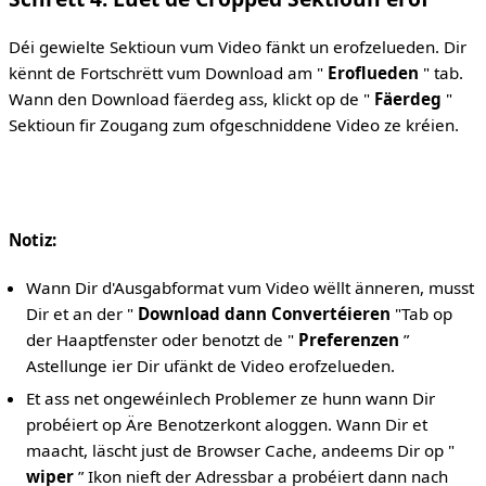
Déi gewielte Sektioun vum Video fänkt un erofzelueden. Dir
kënnt de Fortschrëtt vum Download am "
Eroflueden
" tab.
Wann den Download fäerdeg ass, klickt op de "
Fäerdeg
"
Sektioun fir Zougang zum ofgeschniddene Video ze kréien.
Notiz:
Wann Dir d'Ausgabformat vum Video wëllt änneren, musst
Dir et an der "
Download dann Convertéieren
"Tab op
der Haaptfenster oder benotzt de "
Preferenzen
”
Astellunge ier Dir ufänkt de Video erofzelueden.
Et ass net ongewéinlech Problemer ze hunn wann Dir
probéiert op Äre Benotzerkont aloggen. Wann Dir et
maacht, läscht just de Browser Cache, andeems Dir op "
wiper
” Ikon nieft der Adressbar a probéiert dann nach