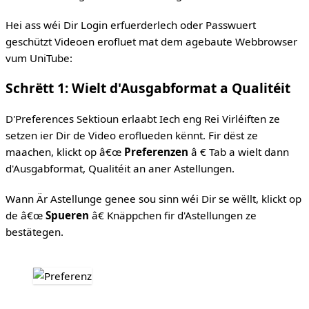
Hei ass wéi Dir Login erfuerderlech oder Passwuert
geschützt Videoen erofluet mat dem agebaute Webbrowser
vum UniTube:
Schrëtt 1: Wielt d'Ausgabformat a Qualitéit
D'Preferences Sektioun erlaabt Iech eng Rei Virléiften ze
setzen ier Dir de Video eroflueden kënnt. Fir dëst ze
maachen, klickt op â€œ
Preferenzen
â € Tab a wielt dann
d'Ausgabformat, Qualitéit an aner Astellungen.
Wann Är Astellunge genee sou sinn wéi Dir se wëllt, klickt op
de â€œ
Spueren
â€ Knäppchen fir d'Astellungen ze
bestätegen.