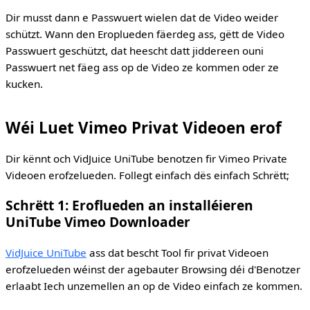
Dir musst dann e Passwuert wielen dat de Video weider
schützt. Wann den Eroplueden fäerdeg ass, gëtt de Video
Passwuert geschützt, dat heescht datt jiddereen ouni
Passwuert net fäeg ass op de Video ze kommen oder ze
kucken.
Wéi Luet Vimeo Privat Videoen erof
Dir kënnt och VidJuice UniTube benotzen fir Vimeo Private
Videoen erofzelueden. Follegt einfach dës einfach Schrëtt;
Schrëtt 1: Eroflueden an installéieren
UniTube Vimeo Downloader
VidJuice UniTube
ass dat bescht Tool fir privat Videoen
erofzelueden wéinst der agebauter Browsing déi d'Benotzer
erlaabt Iech unzemellen an op de Video einfach ze kommen.