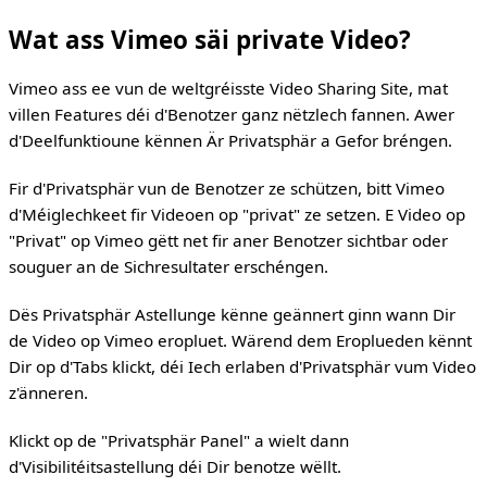
Wat ass Vimeo säi private Video?
Vimeo ass ee vun de weltgréisste Video Sharing Site, mat
villen Features déi d'Benotzer ganz nëtzlech fannen. Awer
d'Deelfunktioune kënnen Är Privatsphär a Gefor bréngen.
Fir d'Privatsphär vun de Benotzer ze schützen, bitt Vimeo
d'Méiglechkeet fir Videoen op "privat" ze setzen. E Video op
"Privat" op Vimeo gëtt net fir aner Benotzer sichtbar oder
souguer an de Sichresultater erschéngen.
Dës Privatsphär Astellunge kënne geännert ginn wann Dir
de Video op Vimeo eropluet. Wärend dem Eroplueden kënnt
Dir op d'Tabs klickt, déi Iech erlaben d'Privatsphär vum Video
z'änneren.
Klickt op de "Privatsphär Panel" a wielt dann
d'Visibilitéitsastellung déi Dir benotze wëllt.