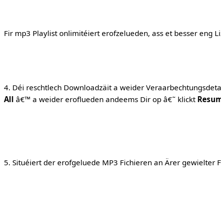
Fir mp3 Playlist onlimitéiert erofzelueden, ass et besser eng L
4. Déi reschtlech Downloadzäit a weider Veraarbechtungsdeta
All
â€™ a weider eroflueden andeems Dir op â€˜ klickt
Resum
5. Situéiert der erofgeluede MP3 Fichieren an Ärer gewielter 