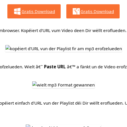
Gratis Download
Gratis Download
browser. Kopéiert d'URL vum Video deen Dir wëllt eroflueden.
rofzelueden. Wielt â€˜
Paste URL
â€™ a fänkt un de Video erof
péiert einfach d'URL vun der Playlist déi Dir wëllt eroflueden.