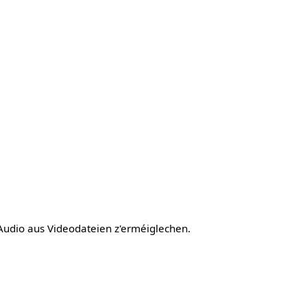
Audio aus Videodateien z'erméiglechen.