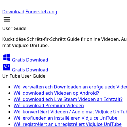
Download
Ënnerstëtzung
User Guide
Kuckt dëse Schrëtt-fir-Schrëtt Guide fir online Videoen, A
mat VidJuice UniTube.
Gratis Download
Gratis Download
UniTube User Guide
Wéi verwalten ech Downloaden an erofgeluede Vide
Wéi download ech Videoen op Android?
Wéi download ech Live Steam Videoen an Echtzäit?
Wéi download Premium Videoen
Wéi konvertéiert Videoen / Audio mat VidJuice UniTu
Wéi eroflueden an installéieren VidJuice UniTube
Wéi registréiert an unregistréiert VidJuice UniTube