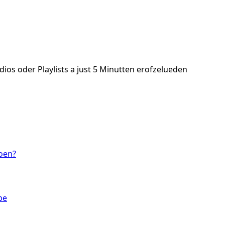
udios oder Playlists a just 5 Minutten erofzelueden
oen?
be