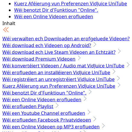
Kuerz Aféierung vun Preferenzen VidJuice UniTube
Wéi benotzt Dir d'Funktioun "Online".
Wéi een Online Videoen eroflueden
Wéi eroflueden Playlist
Inhalt
Wéi een Youtube Channel eroflueden
Wéi eroflueden Facebook Privatvideoen
Wéi verwalten ech Downloaden an erofgeluede Videoen?
Wéi een Online Videoen op MP3 eroflueden
Wéi download ech Videoen op Android?
Wéi Luet Vimeo Privat Videoen erof
Wéi download ech Live Steam Videoen an Echtzäit?
Wéi Download OnlyFans Video - 100% funktionnéiert
Wéi download Premium Videoen
Wéi konvertéiert Videoen / Audio mat VidJuice UniTube
Tech Spezifikatioune
Wéi eroflueden an installéieren VidJuice UniTube
Wéi registréiert an unregistréiert VidJuice UniTube
Kuerz Aféierung vun Preferenzen VidJuice UniTube
Wéi benotzt Dir d'Funktioun "Online".
Wéi een Online Videoen eroflueden
Wéi eroflueden Playlist
Wéi een Youtube Channel eroflueden
Wéi eroflueden Facebook Privatvideoen
Wéi een Online Videoen op MP3 eroflueden