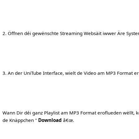
2. Öffnen déi gewënschte Streaming Websäit iwwer Äre System
3. An der UniTube Interface, wielt de Video am MP3 Format e
Wann Dir déi ganz Playlist am MP3 Format eroflueden wëllt, ko
de Knäppchen "
Download
â€œ.