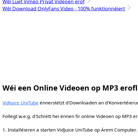
Wéi Luet Vimeo Privat Videoen erof
Wéi Download OnlyFans Video - 100% funktionnéiert
Wéi een Online Videoen op MP3 erof
VidJuice UniTube
ënnerstëtzt d'Downloaden an d'Konvertéierun
Follegt w.e.g. d'Schrëtt hei ënnen fir online Videoen op MP3 e
1. Installéieren a starten VidJuice UniTube op Ärem Computer.