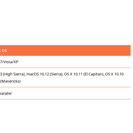
t OS
7/Vista/XP
High Sierra), macOS 10.12 (Sierra), OS X 10.11 (El Capitan), OS X 10.10
 (Mavericks)
parater