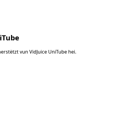
niTube
erstëtzt vun VidJuice UniTube hei.