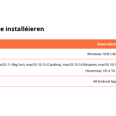
e installéieren
Ënnerstëtz
Windows 10/8.1/8/
cOS 11 (Big Sur), macOS 10.15 (Catalina), macOS 10.14 (Mojave), macOS 10.13 (
(Yosemite), OS X 10.
All Android Ap