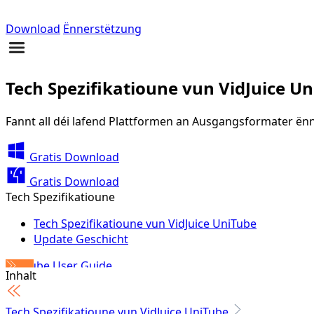
Download
Ënnerstëtzung
Tech Spezifikatioune vun VidJuice U
Fannt all déi lafend Plattformen an Ausgangsformater ënn
Gratis Download
Gratis Download
Tech Spezifikatioune
Tech Spezifikatioune vun VidJuice UniTube
Update Geschicht
UniTube User Guide
Inhalt
Tech Spezifikatioune vun VidJuice UniTube