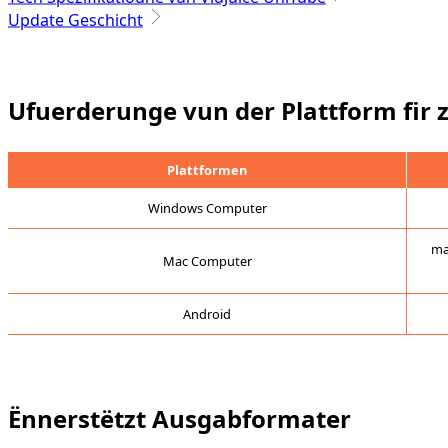
Update Geschicht
Ufuerderunge vun der Plattform fir z
Plattformen
Windows Computer
ma
Mac Computer
Android
Ënnerstëtzt Ausgabformater