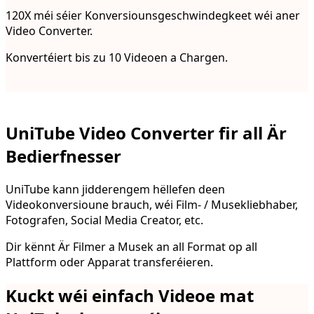
120X méi séier Konversiounsgeschwindegkeet wéi aner
Video Converter.
Konvertéiert bis zu 10 Videoen a Chargen.
UniTube Video Converter fir all Är
Bedierfnesser
UniTube kann jidderengem hëllefen deen
Videokonversioune brauch, wéi Film- / Musekliebhaber,
Fotografen, Social Media Creator, etc.
Dir kënnt Är Filmer a Musek an all Format op all
Plattform oder Apparat transferéieren.
Kuckt wéi einfach Videoe mat