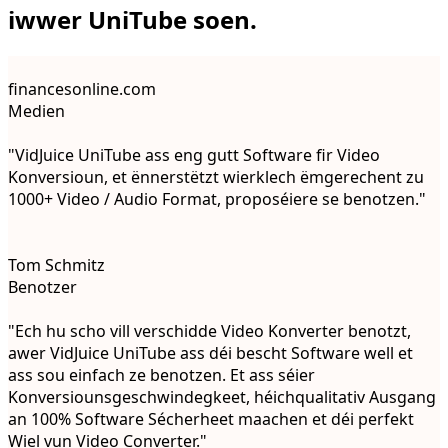
iwwer UniTube soen.
financesonline.com
Medien
"VidJuice UniTube ass eng gutt Software fir Video
Konversioun, et ënnerstëtzt wierklech ëmgerechent zu
1000+ Video / Audio Format, proposéiere se benotzen."
Tom Schmitz
Benotzer
"Ech hu scho vill verschidde Video Konverter benotzt,
awer VidJuice UniTube ass déi bescht Software well et
ass sou einfach ze benotzen. Et ass séier
Konversiounsgeschwindegkeet, héichqualitativ Ausgang
an 100% Software Sécherheet maachen et déi perfekt
Wiel vun Video Converter."