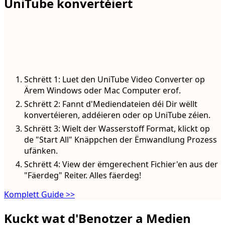
UniTube konvertéiert
Schrëtt 1: Luet den UniTube Video Converter op
Ärem Windows oder Mac Computer erof.
Schrëtt 2: Fannt d'Mediendateien déi Dir wëllt
konvertéieren, addéieren oder op UniTube zéien.
Schrëtt 3: Wielt der Wasserstoff Format, klickt op
de "Start All" Knäppchen der Ëmwandlung Prozess
ufänken.
Schrëtt 4: View der ëmgerechent Fichier'en aus der
"Fäerdeg" Reiter. Alles fäerdeg!
Komplett Guide >>
Kuckt wat d'Benotzer a Medien