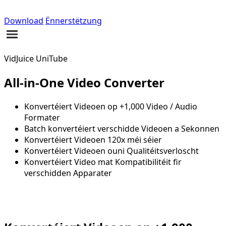
Download
Ënnerstëtzung
VidJuice UniTube
All-in-One Video Converter
Konvertéiert Videoen op +1,000 Video / Audio
Formater
Batch konvertéiert verschidde Videoen a Sekonnen
Konvertéiert Videoen 120x méi séier
Konvertéiert Videoen ouni Qualitéitsverloscht
Konvertéiert Video mat Kompatibilitéit fir
verschidden Apparater