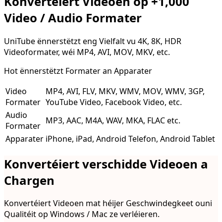
Konvertéiert Videoen op +1,000
Video / Audio Formater
UniTube ënnerstëtzt eng Vielfalt vu 4K, 8K, HDR
Videoformater, wéi MP4, AVI, MOV, MKV, etc.
Hot ënnerstëtzt Formater an Apparater
Video
MP4, AVI, FLV, MKV, WMV, MOV, WMV, 3GP,
Formater
YouTube Video, Facebook Video, etc.
Audio
MP3, AAC, M4A, WAV, MKA, FLAC etc.
Formater
Apparater
iPhone, iPad, Android Telefon, Android Tablet
Konvertéiert verschidde Videoen a
Chargen
Konvertéiert Videoen mat héijer Geschwindegkeet ouni
Qualitéit op Windows / Mac ze verléieren.