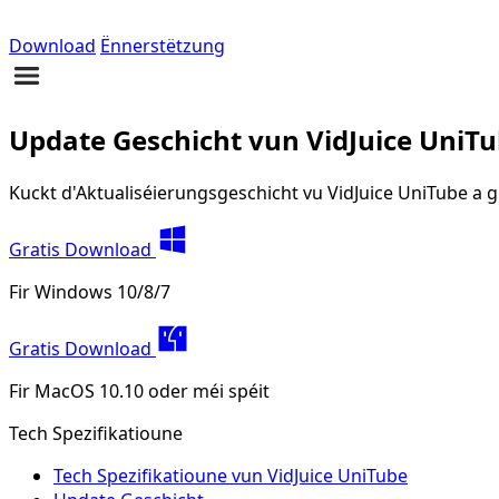
Download
Ënnerstëtzung
Update Geschicht vun VidJuice UniT
Kuckt d'Aktualiséierungsgeschicht vu VidJuice UniTube a gi
Gratis Download
Fir Windows 10/8/7
Gratis Download
Fir MacOS 10.10 oder méi spéit
Tech Spezifikatioune
Tech Spezifikatioune vun VidJuice UniTube