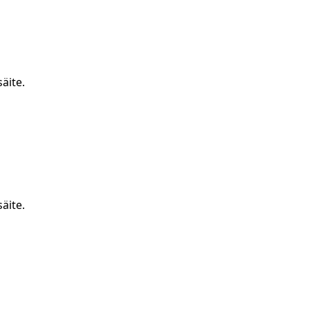
äite.
äite.