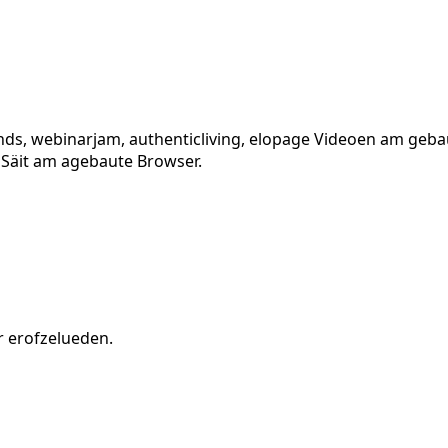
unds, webinarjam, authenticliving, elopage Videoen am geb
 Säit am agebaute Browser.
 erofzelueden.