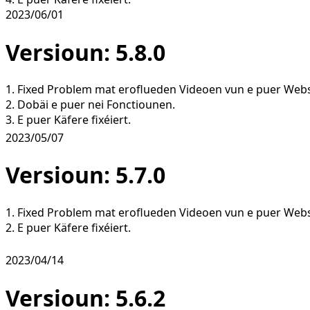
2023/06/01
Versioun: 5.8.0
1. Fixed Problem mat eroflueden Videoen vun e puer Webs
2. Dobäi e puer nei Fonctiounen.
3. E puer Käfere fixéiert.
2023/05/07
Versioun: 5.7.0
1. Fixed Problem mat eroflueden Videoen vun e puer Webs
2. E puer Käfere fixéiert.
2023/04/14
Versioun: 5.6.2