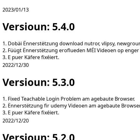
2023/01/13
Versioun: 5.4.0
1. Dobäi Ënnerstëtzung download nutror, ​​vlipsy, newgro
2. Füügt Ënnerstëtzung eroflueden MÉI Videoen op enger
3. E puer Käfere fixéiert.
2022/12/30
Versioun: 5.3.0
1. Fixed Teachable Login Problem am agebaute Browser.
2. Ënnerstëtzung fir udemy Videoen am agebaute Browser
3. E puer Käfere fixéiert.
2022/12/20
Versioun: 5.2.0