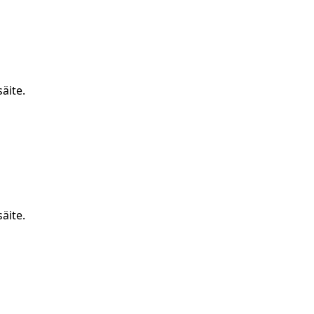
äite.
äite.