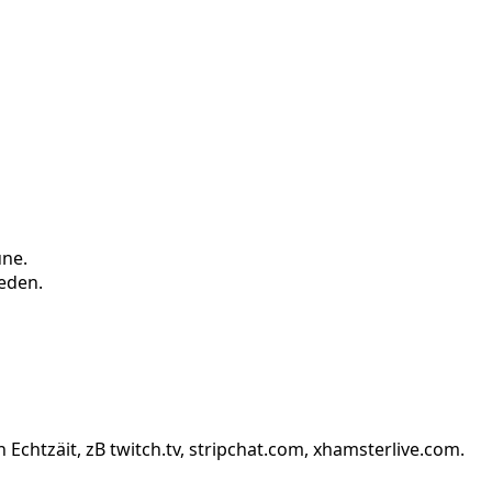
une.
eden.
Echtzäit, zB twitch.tv, stripchat.com, xhamsterlive.com.