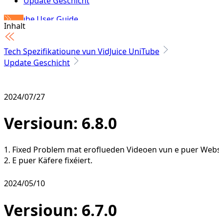
Update Geschicht
UniTube User Guide
Inhalt
Tech Spezifikatioune vun VidJuice UniTube
Update Geschicht
2024/07/27
Versioun: 6.8.0
1. Fixed Problem mat eroflueden Videoen vun e puer Webs
2. E puer Käfere fixéiert.
2024/05/10
Versioun: 6.7.0