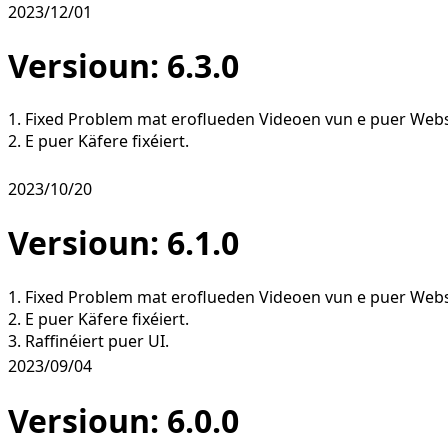
2023/12/01
Versioun: 6.3.0
1. Fixed Problem mat eroflueden Videoen vun e puer Webs
2. E puer Käfere fixéiert.
2023/10/20
Versioun: 6.1.0
1. Fixed Problem mat eroflueden Videoen vun e puer Webs
2. E puer Käfere fixéiert.
3. Raffinéiert puer UI.
2023/09/04
Versioun: 6.0.0