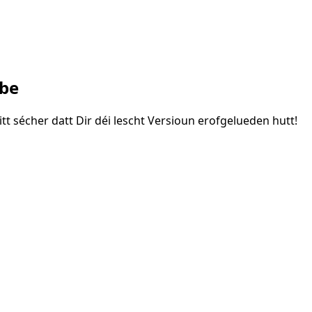
ube
tt sécher datt Dir déi lescht Versioun erofgelueden hutt!