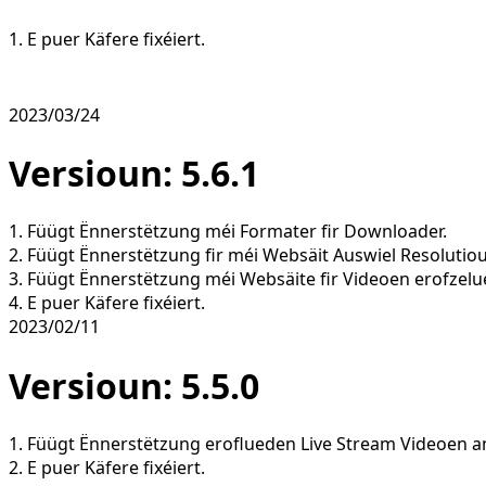
1. E puer Käfere fixéiert.
2023/03/24
Versioun: 5.6.1
1. Füügt Ënnerstëtzung méi Formater fir Downloader.
2. Füügt Ënnerstëtzung fir méi Websäit Auswiel Resolutio
3. Füügt Ënnerstëtzung méi Websäite fir Videoen erofzelu
4. E puer Käfere fixéiert.
2023/02/11
Versioun: 5.5.0
1. Füügt Ënnerstëtzung eroflueden Live Stream Videoen an 
2. E puer Käfere fixéiert.